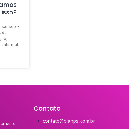
vamos
 isso?
rsar sobre
, da
ção,
entir mal.
Contato
contato@blahpsi.com.br
tamento