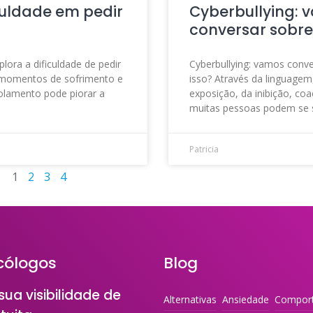
culdade em pedir
Cyberbullying: 
conversar sobre
plora a dificuldade de pedir
Cyberbullying: vamos conve
momentos de sofrimento e
isso? Através da linguagem
olamento pode piorar a
exposição, da inibição, coa
muitas pessoas podem se s
Patricia
1
2
3
4
cólogos
Blog
ua visibilidade de
Alternativas
Ansiedade
Compor