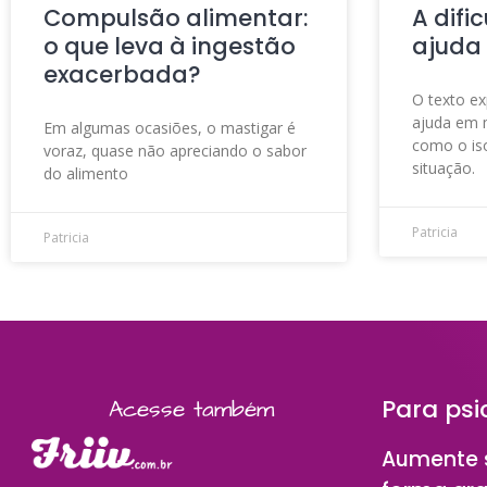
Compulsão alimentar:
A difi
o que leva à ingestão
ajuda
exacerbada?
O texto ex
ajuda em 
Em algumas ocasiões, o mastigar é
como o is
voraz, quase não apreciando o sabor
situação.
do alimento
Patricia
Patricia
Para psi
Acesse também
Aumente s