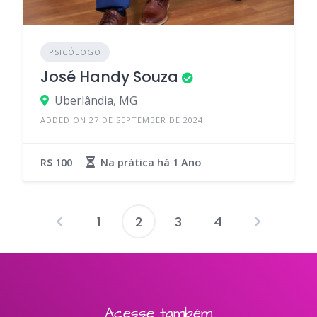
PSICÓLOGO
José Handy Souza
Uberlândia, MG
ADDED ON 27 DE SEPTEMBER DE 2024
R$ 100
Na prática há
1 Ano
1
2
3
4
Acesse também