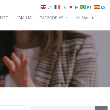
EN
FR
JA
PT
ES
ENTO
FAMILIA
CATEGORIAS
Sign In