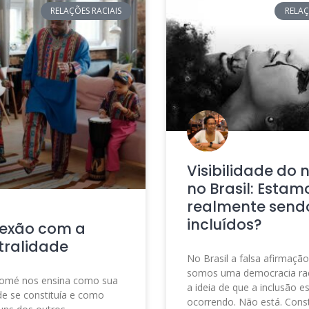
RELAÇÕES RACIAIS
RELAÇ
Visibilidade do 
no Brasil: Estam
realmente send
incluídos?
exão com a
tralidade
No Brasil a falsa afirmaçã
somos uma democracia raci
omé nos ensina como sua
a ideia de que a inclusão e
e se constituía e como
ocorrendo. Não está. Con