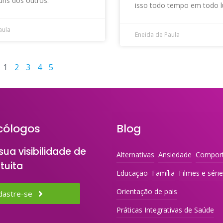
uns dos outros.
isso todo tempo em todo l
aula
Eneida de Paula
1
2
3
4
5
cólogos
Blog
ua visibilidade de
Alternativas
Ansiedade
Compor
tuita
Educação
Família
Filmes e séri
Orientação de pais
dastre-se
Práticas Integrativas de Saúde