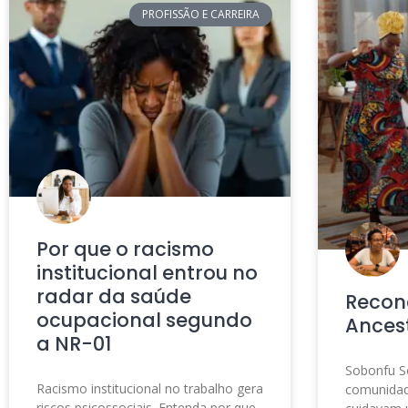
PROFISSÃO E CARREIRA
Por que o racismo
institucional entrou no
radar da saúde
Recon
ocupacional segundo
Ances
a NR-01
Sobonfu S
Racismo institucional no trabalho gera
comunidad
riscos psicossociais. Entenda por que