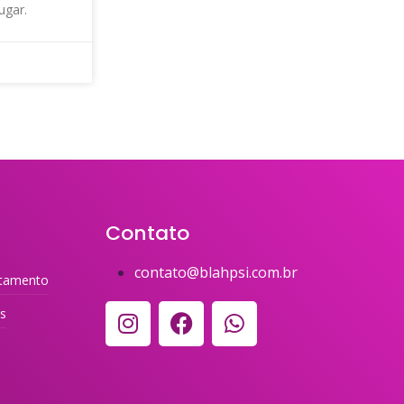
ugar.
Contato
contato@blahpsi.com.br
tamento
es