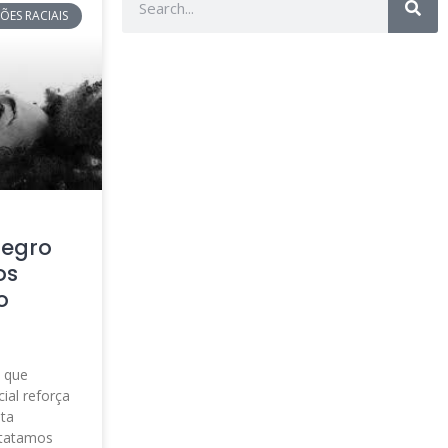
ÕES RACIAIS
negro
os
o
o que
al reforça
sta
statamos