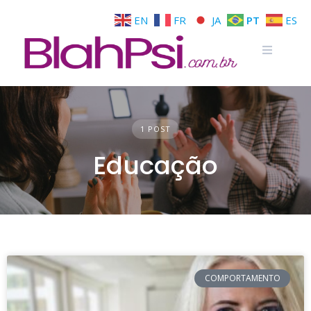
EN
FR
JA
PT
ES
1 POST
Educação
COMPORTAMENTO