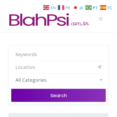
EN
FR
JA
PT
ES
All Categories
Search