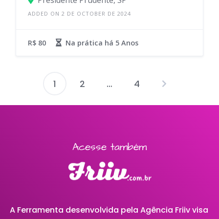
Presidente Prudente, SP
ADDED ON 2 DE OCTOBER DE 2024
R$ 80
Na prática há
5 Anos
1
2
…
4
Acesse também
A Ferramenta desenvolvida pela Agência Friiv visa