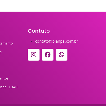
Contato
contato@blahpsi.com.br
tamento
es
entos
dade
TDAH