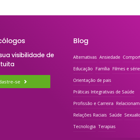
cólogos
Blog
ua visibilidade de
Alternativas
Ansiedade
Compor
tuita
Educação
Família
Filmes e séri
Orientação de pais
dastre-se
Práticas Integrativas de Saúde
Profissão e Carreira
Relacionam
Relações Raciais
Saúde
Sexuali
Tecnologia
Terapias