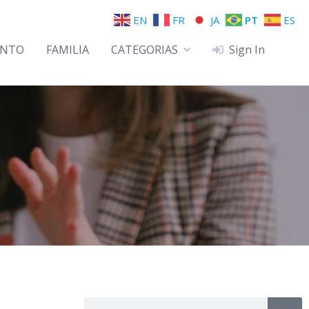
EN
FR
JA
PT
ES
ENTO
FAMILIA
CATEGORIAS
Sign In