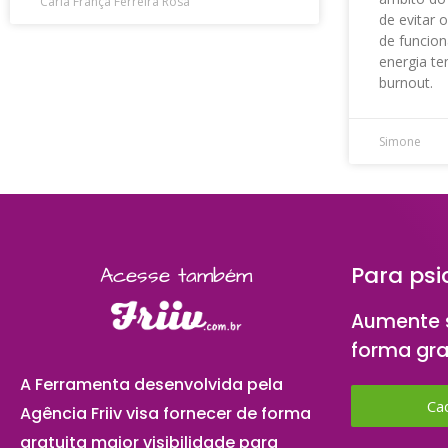
Carla França Ferreira Rosa
de evitar 
de funcion
energia t
burnout.
Simone
Para psi
Acesse também
Aumente s
forma gra
A Ferramenta desenvolvida pela
Ca
Agência Friiv visa fornecer de forma
gratuita maior visibilidade para