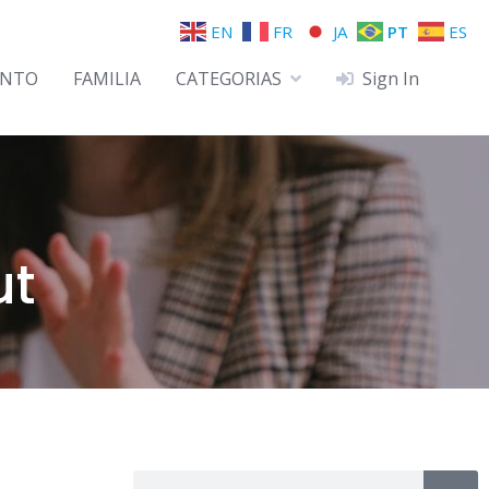
EN
FR
JA
PT
ES
ENTO
FAMILIA
CATEGORIAS
Sign In
ut