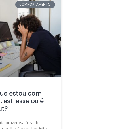
COMPORTAMENTO
que estou com
, estresse ou é
ut?
da prazerosa fora do
trabalho é o melhor jeito