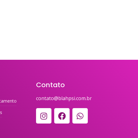
Contato
contato@blahpsi.com.br
tamento
es