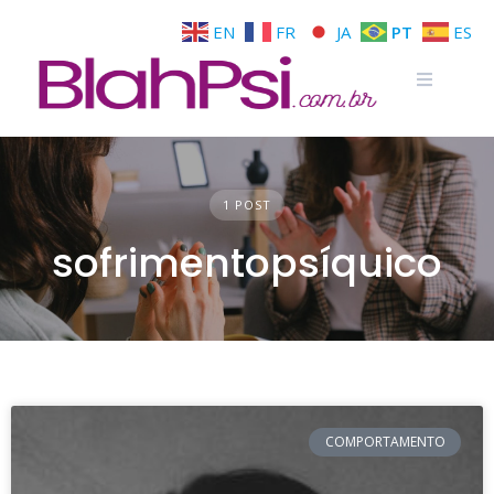
EN
FR
JA
PT
ES
1 POST
sofrimentopsíquico
COMPORTAMENTO