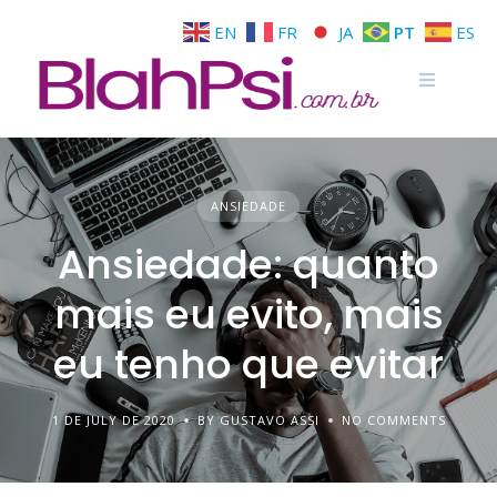
EN
FR
JA
PT
ES
ANSIEDADE
Ansiedade: quanto
mais eu evito, mais
eu tenho que evitar
1 DE JULY DE 2020
BY GUSTAVO ASSI
NO COMMENTS