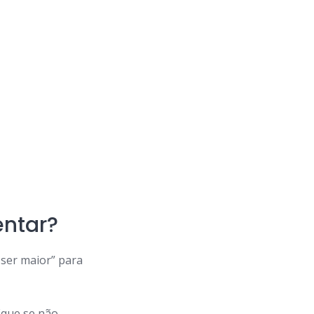
entar?
 ser maior” para
(que se não