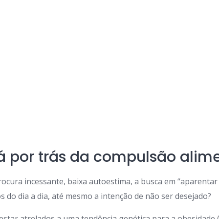
á por trás da compulsão alim
 procura incessante, baixa autoestima, a busca em “aparentar
os do dia a dia, até mesmo a intenção de não ser desejado?
star atrelados a uma tendência genética para a obesidade 