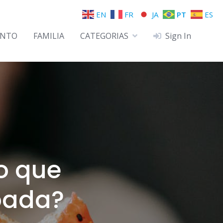
EN
FR
JA
PT
ES
ENTO
FAMILIA
CATEGORIAS
Sign In
o que
bada?