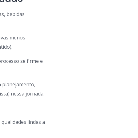
as, bebidas
tivas menos
tido).
processo se firme e
m planejamento,
ista) nessa jornada.
 qualidades lindas a