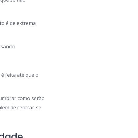
to é de extrema
ssando.
 feita até que o
lumbrar como serão
além de centrar-se
edade