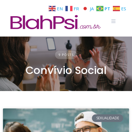
EN
FR
JA
PT
ES
9 POSTS
Convívio Social
SEXUALIDADE