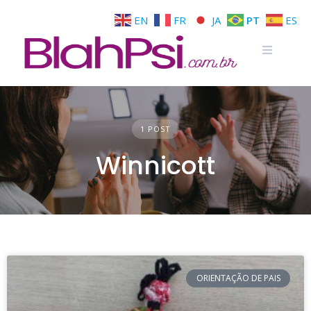
EN
FR
JA
PT
ES
1 POST
Winnicott
ORIENTAÇÃO DE PAIS