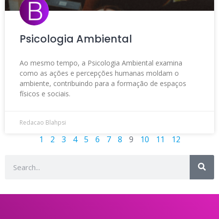
Psicologia Ambiental
Ao mesmo tempo, a Psicologia Ambiental examina
como as ações e percepções humanas moldam o
ambiente, contribuindo para a formação de espaços
físicos e sociais.
Redacao Blahpsi
1
2
3
4
5
6
7
8
9
10
11
12