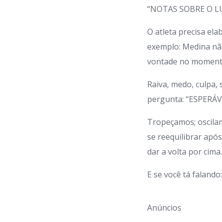
“NOTAS SOBRE O L
O atleta precisa ela
exemplo: Medina não
vontade no momento
Raiva, medo, culpa
pergunta: “ESPERÁ
Tropeçamos; oscila
se reequilibrar apó
dar a volta por cima
E se você tá faland
Anúncios