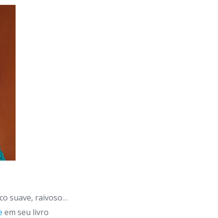
co suave, raivoso…
e
em seu livro