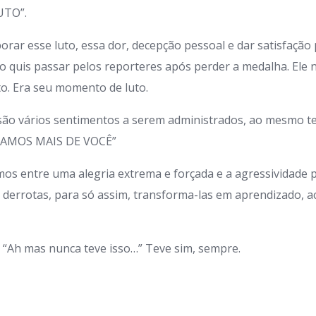
UTO”.
borar esse luto, essa dor, decepção pessoal e dar satisfação 
 quis passar pelos reporteres após perder a medalha. Ele n
. Era seu momento de luto.
, são vários sentimentos a serem administrados, ao mesmo
VAMOS MAIS DE VOCÊ”
mos entre uma alegria extrema e forçada e a agressividad
s derrotas, para só assim, transforma-las em aprendizado, a
.
o: “Ah mas nunca teve isso…” Teve sim, sempre.