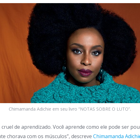
Chimamanda Adichie em seu livro “NOTAS SOBRE O LUTO”.
 cruel de aprendizado. Você aprende como ele pode ser pou
nte chorava com os músculos”, descreve
Chimamanda Adichi