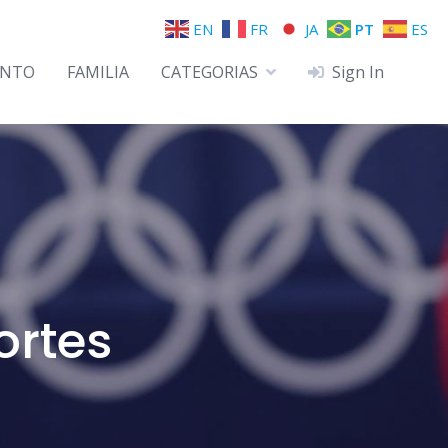
EN
FR
JA
PT
ES
ENTO
FAMILIA
CATEGORIAS
Sign In
ortes