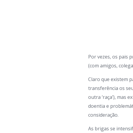
Por vezes, os pais 
(com amigos, coleg
Claro que existem p
transferência os se
outra ‘raça’), mas e
doentia e problemát
consideração.
As brigas se intensi