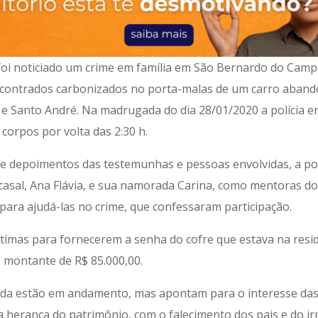
, foi noticiado um crime em família em São Bernardo do Camp
ncontrados carbonizados no porta-malas de um carro aband
e Santo André. Na madrugada do dia 28/01/2020 a polícia e
 corpos por volta das 2:30 h.
 e depoimentos das testemunhas e pessoas envolvidas, a po
o casal, Ana Flávia, e sua namorada Carina, como mentoras do
ara ajudá-las no crime, que confessaram participação.
timas para fornecerem a senha do cofre que estava na resi
 montante de R$ 85.000,00.
inda estão em andamento, mas apontam para o interesse das
a herança do patrimônio, com o falecimento dos pais e do ir