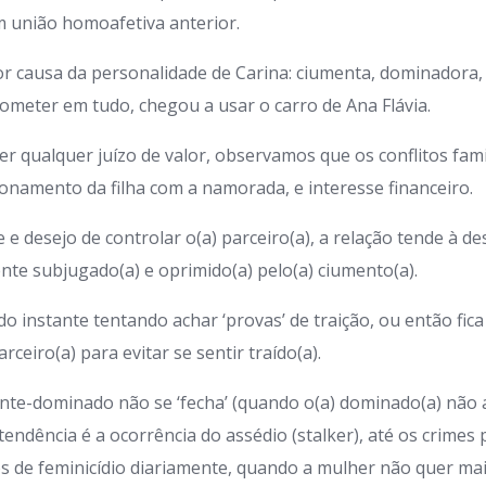
m união homoafetiva anterior.
or causa da personalidade de Carina: ciumenta, dominadora,
trometer em tudo, chegou a usar o carro de Ana Flávia.
er qualquer juízo de valor, observamos que os conflitos fami
onamento da filha com a namorada, e interesse financeiro.
 e desejo de controlar o(a) parceiro(a), a relação tende à d
ente subjugado(a) e oprimido(a) pelo(a) ciumento(a).
do instante tentando achar ‘provas’ de traição, ou então fic
ceiro(a) para evitar se sentir traído(a).
nte-dominado não se ‘fecha’ (quando o(a) dominado(a) não 
tendência é a ocorrência do assédio (stalker), até os crimes 
 de feminicídio diariamente, quando a mulher não quer mai