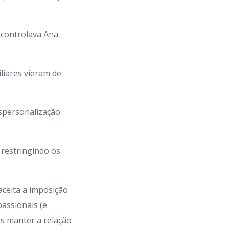
 controlava Ana
liares vieram de
espersonalização
a restringindo os
aceita a imposição
passionais (e
s manter a relação