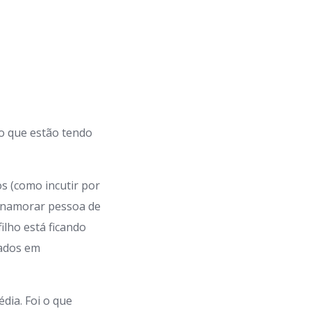
to que estão tendo
s (como incutir por
a namorar pessoa de
ilho está ficando
vados em
édia. Foi o que