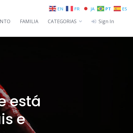
EN
FR
JA
PT
ES
ENTO
FAMILIA
CATEGORIAS
Sign In
e está
is e