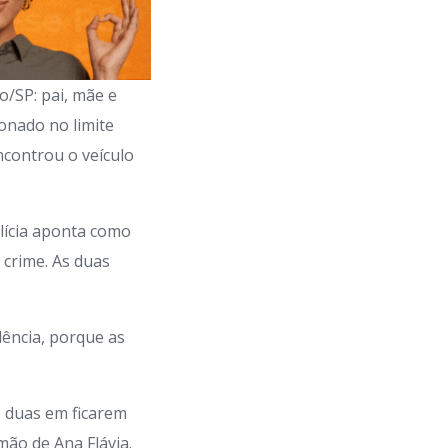
o/SP: pai, mãe e
onado no limite
ncontrou o veículo
lícia aponta como
 crime. As duas
dência, porque as
 duas em ficarem
mão de Ana Flávia.