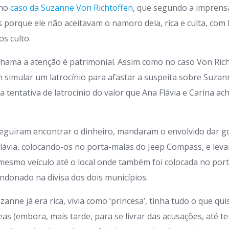
 no
caso da Suzanne Von Richtoffen
, que segundo a imprens
s porque ele não aceitavam o namoro dela, rica e culta, com
s culto.
hama a atenção é patrimonial. Assim como no caso Von Rich
 simular um latrocínio para afastar a suspeita sobre Suzan
tentativa de latrocínio do valor que Ana Flávia e Carina a
guiram encontrar o dinheiro, mandaram o envolvido dar go
Flávia, colocando-os no porta-malas do Jeep Compass, e le
esmo veículo até o local onde também foi colocada no port
andonado na divisa dos dois municípios.
zanne já era rica, vivia como ‘princesa’, tinha tudo o que qu
as (embora, mais tarde, para se livrar das acusações, até t