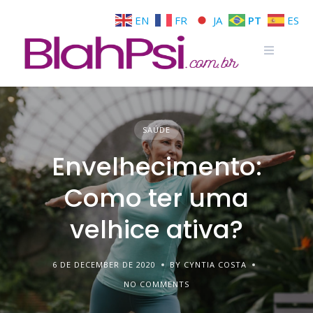
EN
FR
JA
PT
ES
SAÚDE
Envelhecimento:
Como ter uma
velhice ativa?
6 DE DECEMBER DE 2020
BY CYNTIA COSTA
NO COMMENTS