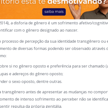
2014), a disforia de gênero é um sofrimento afetivo/cognit
entificar com o gênero designado ao nascer.
o processo de percepção da sua identidade transgênero ou 
imento de diversas formas podendo ser observado através 
omo:
obre si no gênero oposto e preferência para ser chamado (a
oupas e adereços do gênero oposto;
der o sexo oposto, dentre outras.
oa transgênero antes de apresentar as mudanças no compo
mento de intenso sofrimento ao perceber não se identific
entir repulsa da própria genitália.