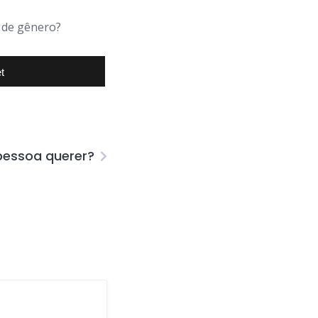
a de gênero?
t
pessoa querer?