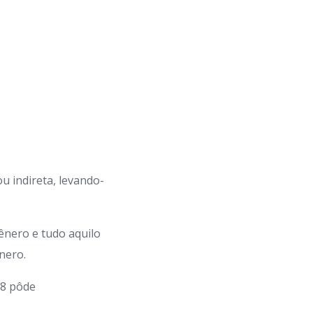
u indireta, levando-
gênero e tudo aquilo
ênero.
18 pôde