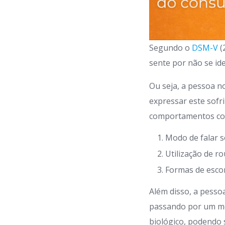
Segundo o
DSM-V
(
sente por não se id
Ou seja, a pessoa n
expressar este sofr
comportamentos c
Modo de falar s
Utilização de r
Formas de escon
Além disso, a pess
passando por um mo
biológico, podendo s