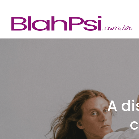
A di
c