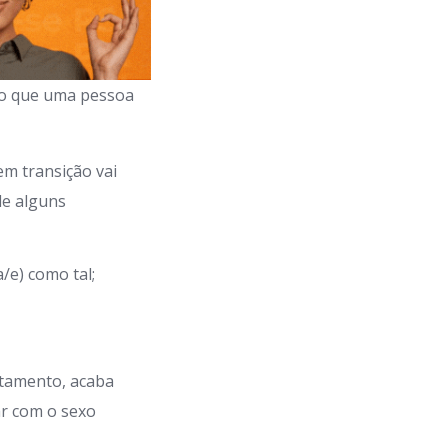
ivo que uma pessoa
em transição vai
de alguns
/e) como tal;
rtamento, acaba
ar com o sexo