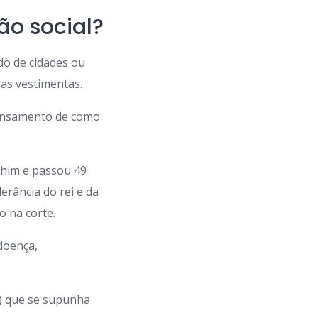
ão social?
o de cidades ou
uas vestimentas.
pensamento de como
chim e passou 49
rância do rei e da
o na corte.
 doença,
) que se supunha