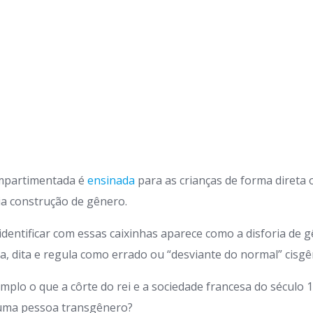
mpartimentada é
ensinada
para as crianças de forma direta o
ria construção de gênero.
identificar com essas caixinhas aparece como a disforia de 
ga, dita e regula como errado ou “desviante do normal” cisg
o o que a côrte do rei e a sociedade francesa do século 
uma pessoa transgênero?