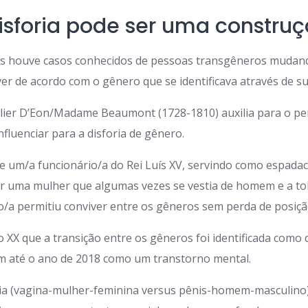
sforia pode ser uma construç
os houve casos conhecidos de pessoas transgêneros mudand
ver de acordo com o gênero que se identificava através de s
valier D’Eon/Madame Beaumont (1728-1810) auxilia para o 
fluenciar para a disforia de gênero.
 de um/a funcionário/a do Rei Luís XV, servindo como espada
r uma mulher que algumas vezes se vestia de homem e a tole
o/a permitiu conviver entre os gêneros sem perda de posiçã
lo XX que a transição entre os gêneros foi identificada como
 até o ano de 2018 como um transtorno mental.
ária (vagina-mulher-feminina versus pênis-homem-masculino