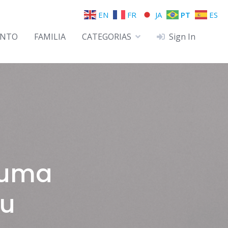
EN
FR
JA
PT
ES
ENTO
FAMILIA
CATEGORIAS
Sign In
é uma
ou