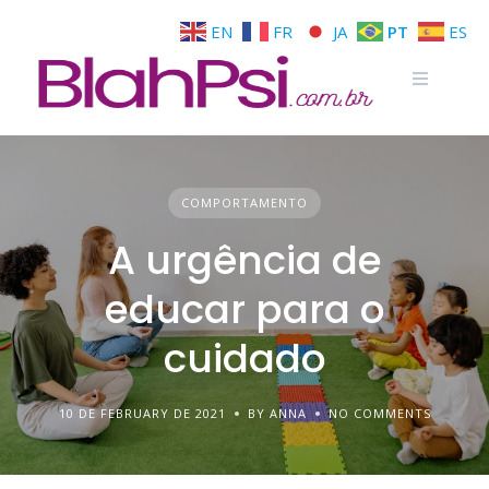
EN
FR
JA
PT
ES
COMPORTAMENTO
A urgência de
educar para o
cuidado
10 DE FEBRUARY DE 2021
BY ANNA
NO COMMENTS