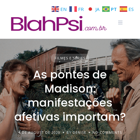
EN
FR
JA
PT
ES
FILMES E SÉRIES
As pontes de
Madison:
manifestações
afetivas importam?
4 DE AUGUST DE 2020
BY DENISE
NO COMMENTS